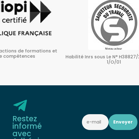
ons et
A
Habilité Inrs sous Le N° H38827/2022/SST-
1/O/01
Restez
informé
avec