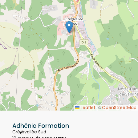
Leaflet
OpenStreetMap
|
©
Adhénia Formation
Cré@vallée Sud