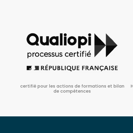
Habilité Inrs sous Le N° H38827/2022/SST-1/O/01
 bilan