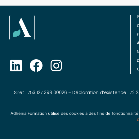
P
Q
N
C
Siret : 753 127 398 00026 – Déclaration d’existence : 72
Adhénia Formation utilise des cookies à des fins de fonctionnalité
Se former tout au 
c