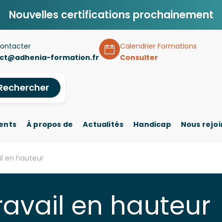
Nouvelles certifications prochainement
ontacter
Calendrier Formations
ct@adhenia-formation.fr
Consulter
Rechercher
ents
À propos de
Actualités
Handicap
Nous rejo
il en hauteur
ravail en hauteur