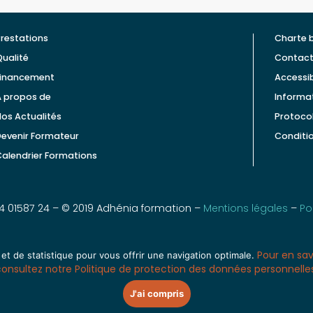
restations
Charte 
ualité
Contac
Financement
Accessib
À propos de
Informat
os Actualités
Protocol
Devenir Formateur
Conditi
alendrier Formations
 24 01587 24 – © 2019 Adhénia formation –
Mentions légales
–
Po
Pour en sav
 et de statistique pour vous offrir une navigation optimale.
long de sa vie... avec 
onsultez notre Politique de protection des données personnelle
J'ai compris