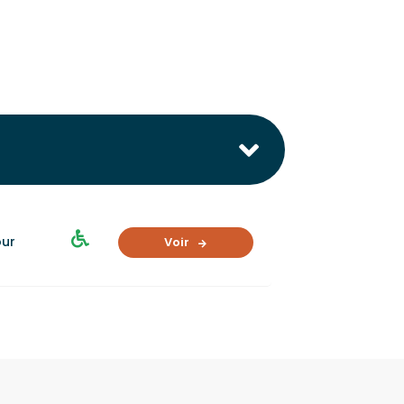
our
Voir