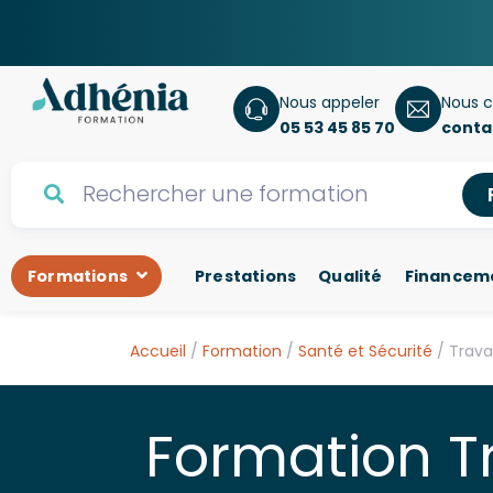
Nous appeler
Nous c
05 53 45 85 70
conta
Formations
Prestations
Qualité
Financem
Accueil
/
Formation
/
Santé et Sécurité
/ Trava
Formation T