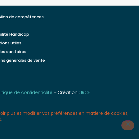
bilan de compétences
t
ilité Handicap
ions utiles
es sanitaires
ons générales de vente
litique de confidentialité
– Création :
IRCF
oir plus et modifier vos préférences en matière de cookies,
Adhénia formation !
s
.