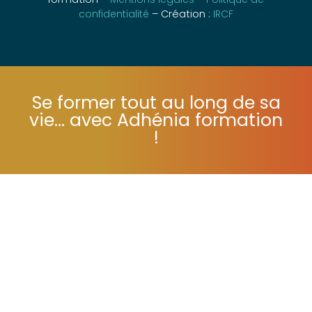
formation –
Mentions légales
–
Politique de
confidentialité
– Création :
IRCF
Se former tout au long de sa
vie... avec Adhénia formation
!