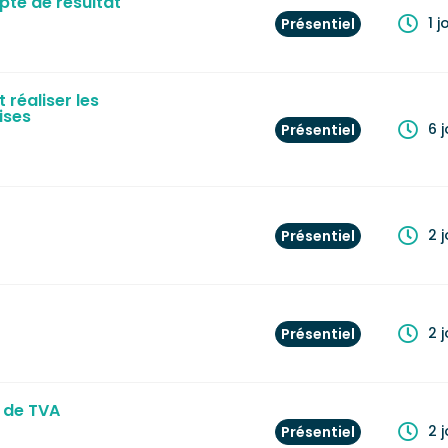
mpte de résultat
1 j
Présentiel
t réaliser les
ises
6 
Présentiel
2 
Présentiel
2 
Présentiel
 de TVA
2 
Présentiel