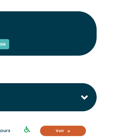
aie
 jours
Voir