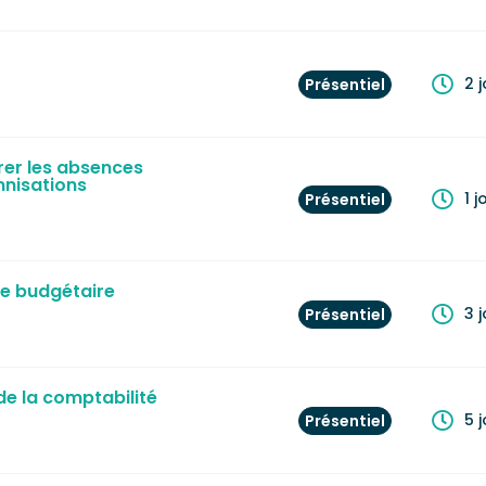
2 
Présentiel
rer les absences
mnisations
1 j
Présentiel
se budgétaire
3 
Présentiel
de la comptabilité
5 
Présentiel