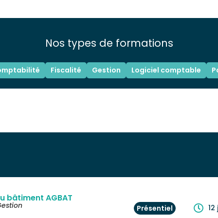
Nos types de formations
mptabilité
Fiscalité
Gestion
Logiciel comptable
P
 du bâtiment AGBAT
estion
12
Présentiel