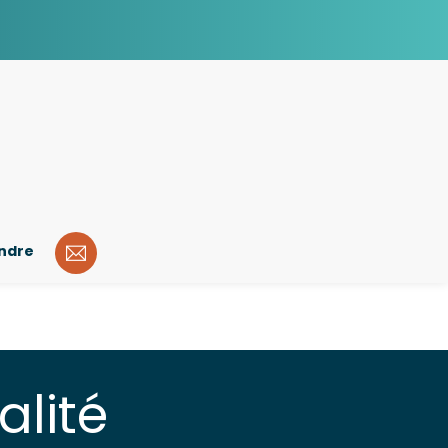
indre
alité