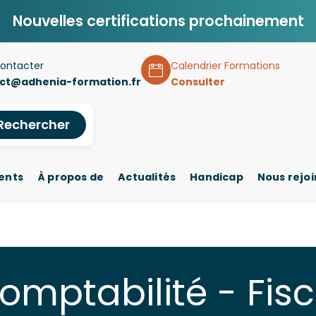
Nouvelles certifications prochainement
ontacter
Calendrier Formations
ct@adhenia-formation.fr
Consulter
Rechercher
ents
À propos de
Actualités
Handicap
Nous rejo
mptabilité - Fisc