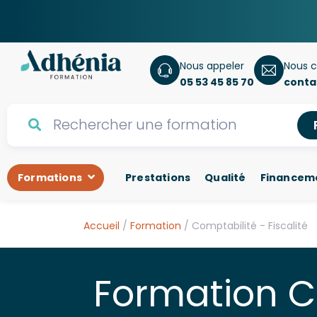
Nous appeler
Nous c
05 53 45 85 70
conta
Formations
Prestations
Qualité
Financem
Accueil
/
Formation
/ Comptabilité - Fiscalité
Formation Co