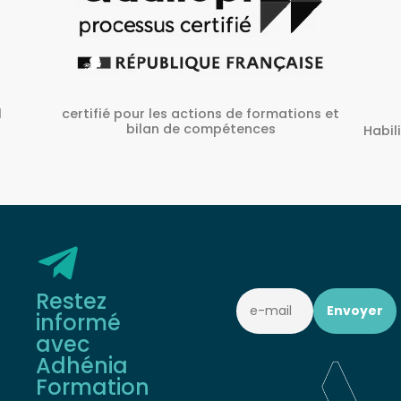
ons et
A
Habilité Inrs sous Le N° H38827/2022/SST-
1/O/01
Restez
informé
avec
Adhénia