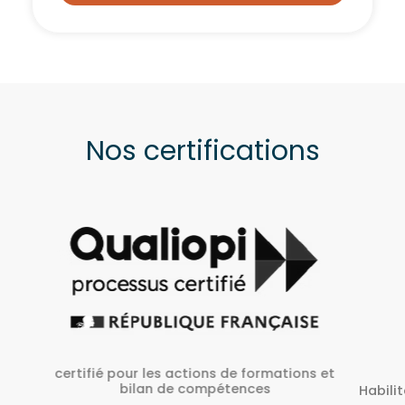
Nos certifications
ons et
A
Habilité Inrs sous Le N° H38827/2022/SST-