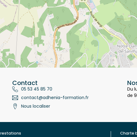
Contact
Nos
05 53 45 85 70
Du l
de 9
contact@adhenia-formation.fr
Nous localiser
restations
Charte 
ualité
Contac