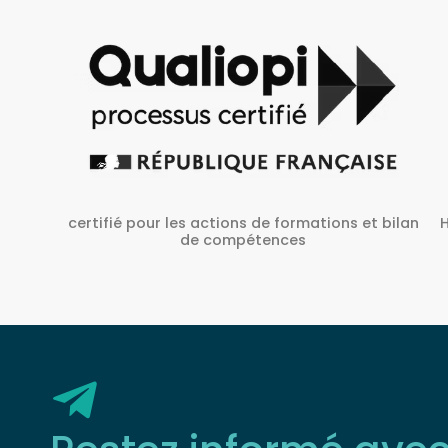
Habilité Inrs sous Le N° H38827/2022/SST-1/O/01
 bilan
Restez informé ave