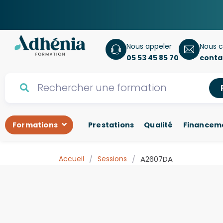
Nous appeler
Nous c
05 53 45 85 70
conta
Formations
Prestations
Qualité
Financem
Accueil
/
Sessions
/
A2607DA