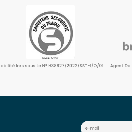
Agent De Certification sous Le N° 72240158724
Centre A
c