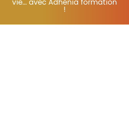
vie... avec Adhénia formation
!