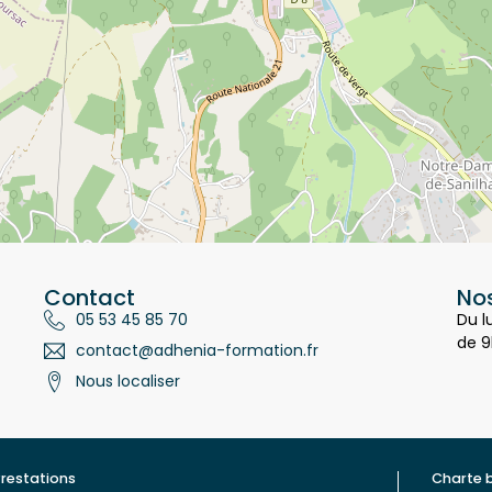
Contact
Nos
05 53 45 85 70
Du l
de 9
contact@adhenia-formation.fr
Nous localiser
restations
Charte 
ualité
Contac