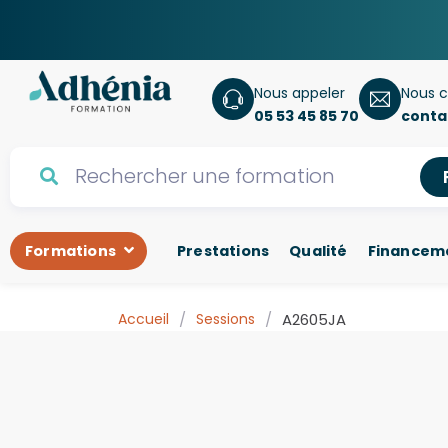
Nous appeler
Nous c
05 53 45 85 70
conta
Formations
Prestations
Qualité
Financem
Accueil
/
Sessions
/
A2605JA