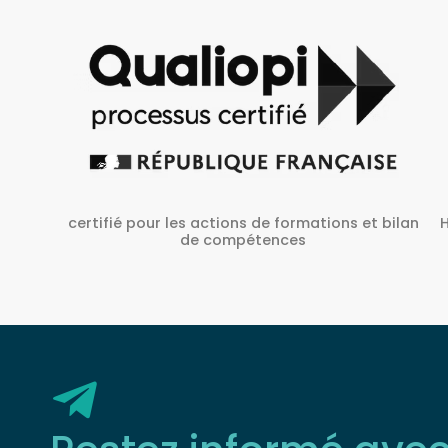
Habilité Inrs sous Le N° H38827/2022/SST-1/O/01
 bilan
Restez informé ave