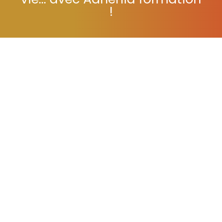
vie... avec Adhénia formation
!