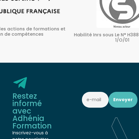
ons et
A
Habilité Inrs sous Le N° H38827/2022/SST-
1/O/01
Restez
informé
avec
Adhénia
Formation
Inscrivez-vous à