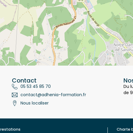
Contact
Nos
05 53 45 85 70
Du l
de 9
contact@adhenia-formation.fr
Nous localiser
restations
Charte 
ualité
Contac