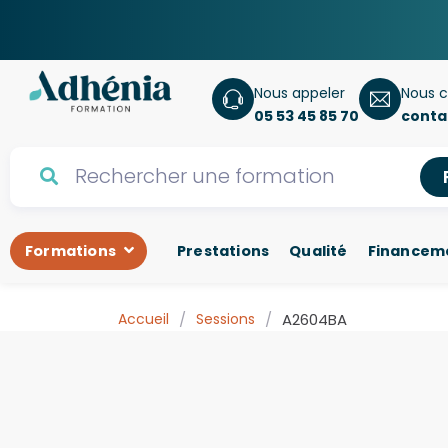
Nous appeler
Nous c
05 53 45 85 70
conta
Formations
Prestations
Qualité
Financem
Accueil
/
Sessions
/
A2604BA