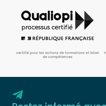
Habilité Inrs sous Le N° H38827/2022/SST-1/O/01
 bilan
Restez informé ave