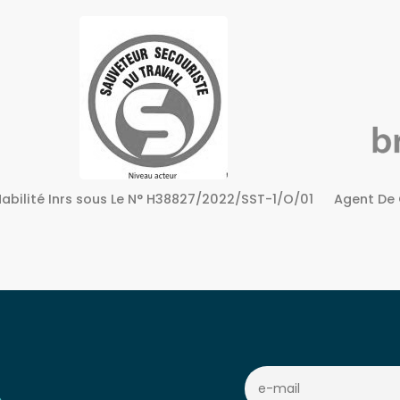
Agent De Certification sous Le N° 72240158724
Centre A
c