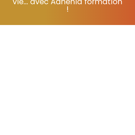
vie... avec Adhénia formation
!