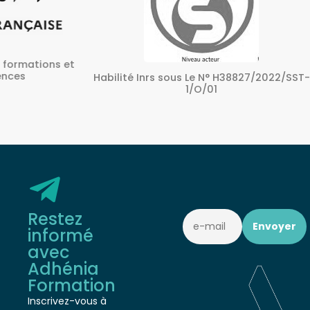
ons et
A
Habilité Inrs sous Le N° H38827/2022/SST-
1/O/01
Restez
informé
avec
Adhénia
Formation
Inscrivez-vous à