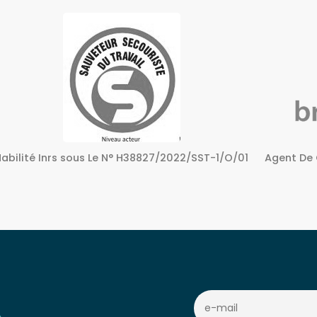
Agent De Certification sous Le N° 72240158724
Centre A
c