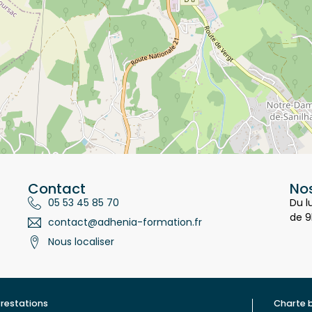
Contact
Nos
05 53 45 85 70
Du l
de 9
contact@adhenia-formation.fr
Nous localiser
restations
Charte 
ualité
Contac