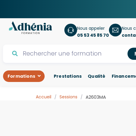
Nous appeler
Nous c
05 53 45 85 70
conta
Formations
Prestations
Qualité
Financem
Accueil
/
Sessions
/
A2603MA