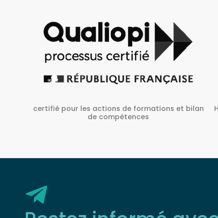
Habilité Inrs sous Le N° H38827/2022/SST-1/O/01
 bilan
Restez informé ave