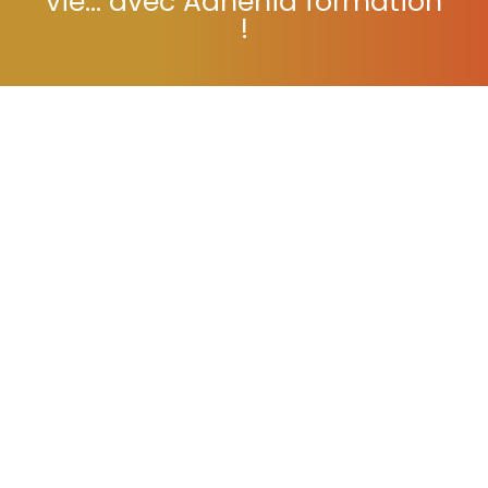
vie... avec Adhénia formation
!