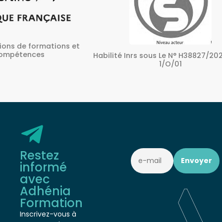
ons et
A
Habilité Inrs sous Le N° H38827/2022/SST-
1/O/01
Restez
informé
avec
Adhénia
Formation
Inscrivez-vous à