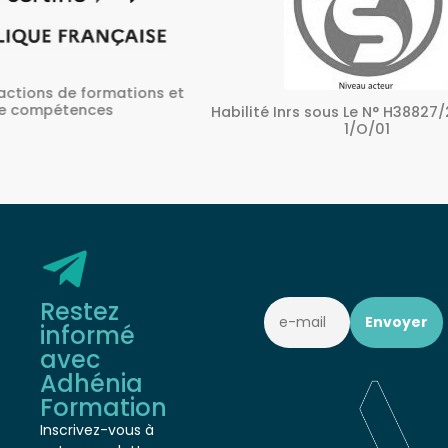
ons et
A
Habilité Inrs sous Le N° H38827/2022/SST-
1/O/01
Restez
informé
avec
Adhénia
Formation
Inscrivez-vous à