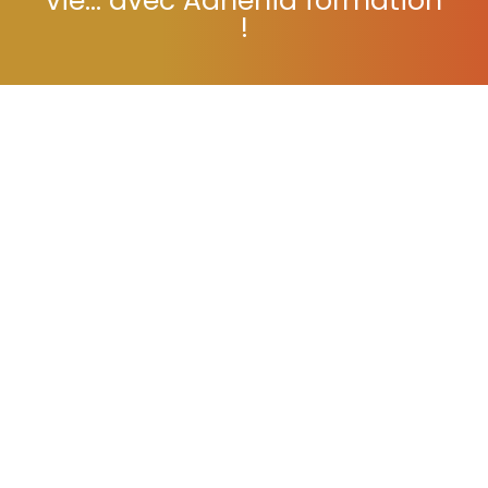
vie... avec Adhénia formation
!