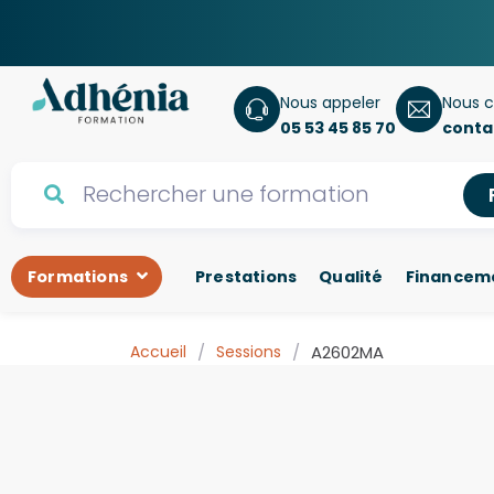
Nous appeler
Nous c
05 53 45 85 70
conta
Formations
Prestations
Qualité
Financem
Accueil
/
Sessions
/
A2602MA