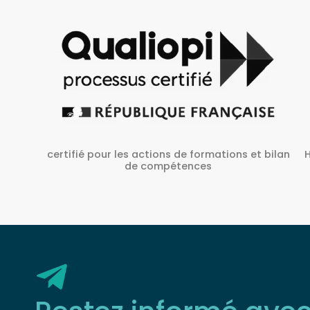
Habilité Inrs sous Le N° H38827/2022/SST-1/O/01
 bilan
Restez informé ave