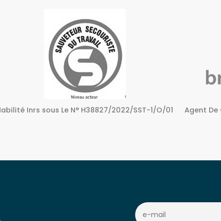
Agent De Certification sous Le N° 72240158724
Centre A
c