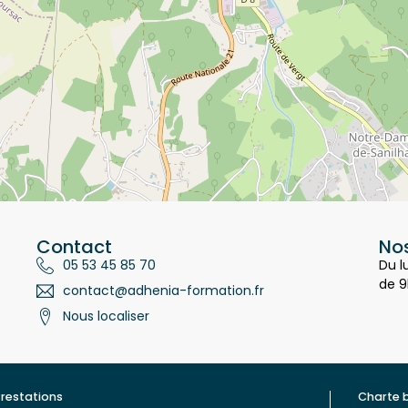
Contact
Nos
05 53 45 85 70
Du l
de 9
contact@adhenia-formation.fr
Nous localiser
restations
Charte 
ualité
Contac