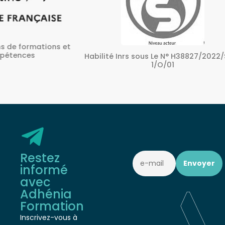
ons et
A
Habilité Inrs sous Le N° H38827/2022/SST-
1/O/01
Restez
informé
avec
Adhénia
Formation
Inscrivez-vous à