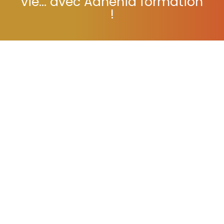
vie... avec Adhénia formation
!