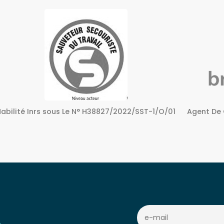
Agent De Certification sous Le N° 72240158724
Centre A
c