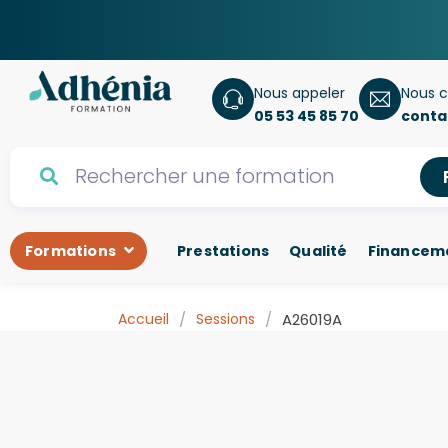
Nous appeler
Nous c
05 53 45 85 70
conta
Formations
Prestations
Qualité
Financem
Accueil
/
Sessions
/
A26019A