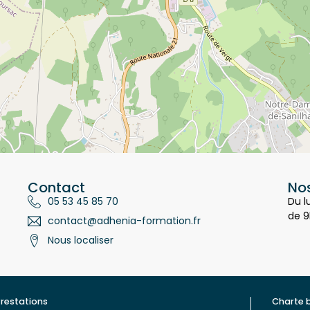
Contact
Nos
05 53 45 85 70
Du l
de 9
contact@adhenia-formation.fr
Nous localiser
restations
Charte 
ualité
Contac