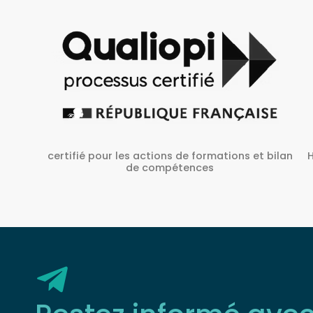
Habilité Inrs sous Le N° H38827/2022/SST-1/O/01
 bilan
Restez informé ave