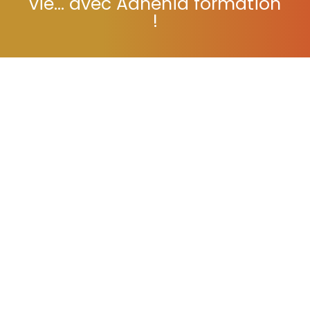
vie... avec Adhénia formation
!