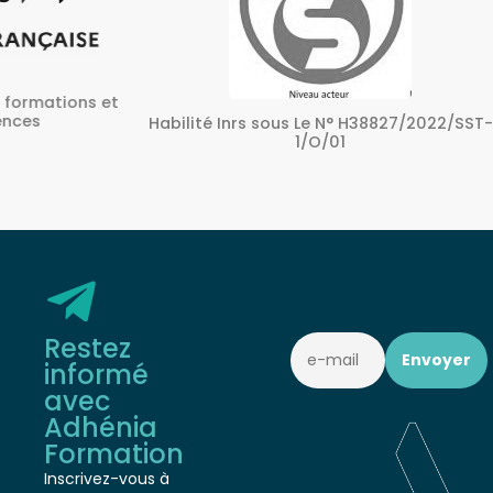
ons et
A
Habilité Inrs sous Le N° H38827/2022/SST-
1/O/01
Restez
informé
avec
Adhénia
Formation
Inscrivez-vous à