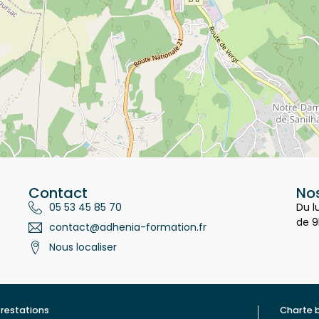
Contact
Nos
05 53 45 85 70
Du l
de 9
contact@adhenia-formation.fr
Nous localiser
restations
Charte 
ualité
Contac