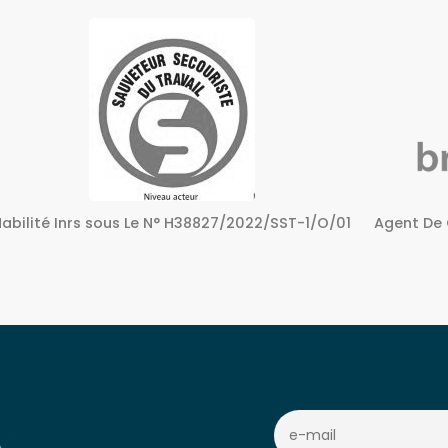
Agent De Certification sous Le N° 72240158724
Centre A
c