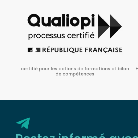
Habilité Inrs sous Le N° H38827/2022/SST-1/O/01
 bilan
Restez informé ave