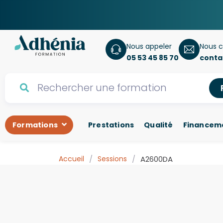
Nous appeler
Nous c
05 53 45 85 70
conta
Formations
Prestations
Qualité
Financem
Accueil
/
Sessions
/
A2600DA