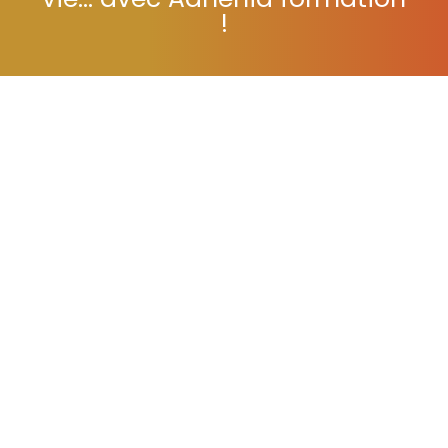
vie... avec Adhénia formation
!