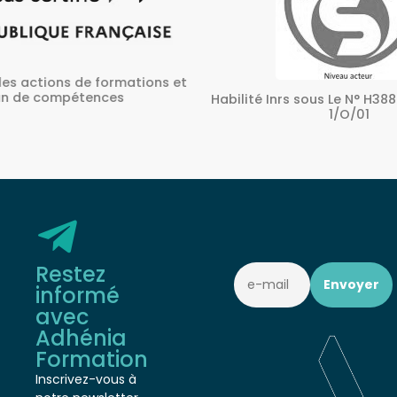
ons et
A
Habilité Inrs sous Le N° H38827/2022/SST-
1/O/01
Restez
informé
avec
Adhénia
Formation
Inscrivez-vous à