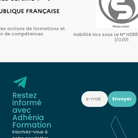
ons et
A
Habilité Inrs sous Le N° H38827/2022/SST-
1/O/01
Restez
informé
avec
Adhénia
Formation
Inscrivez-vous à