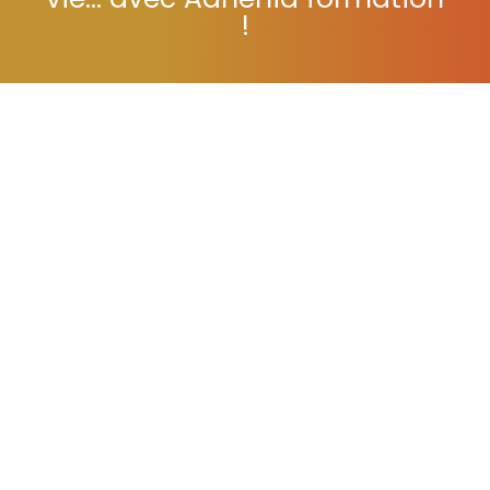
vie... avec Adhénia formation
!