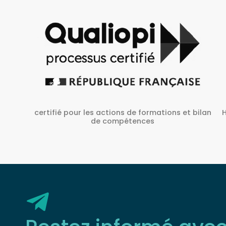
Habilité Inrs sous Le N° H38827/2022/SST-1/O/01
 bilan
Restez informé ave