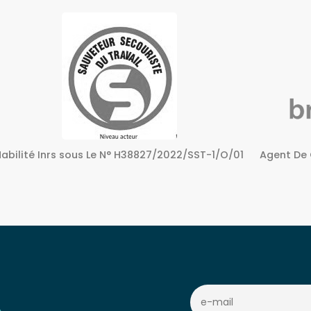
Agent De Certification sous Le N° 72240158724
Centre A
c