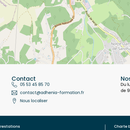
Contact
Nos
05 53 45 85 70
Du l
de 9
contact@adhenia-formation.fr
Nous localiser
restations
Charte 
ualité
Contac