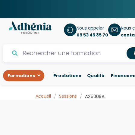
Nous appeler
Nous c
05 53 45 85 70
conta
Formations
Prestations
Qualité
Financem
Accueil
/
Sessions
/
A25009A