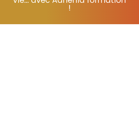
vie... avec Adhénia formation
!