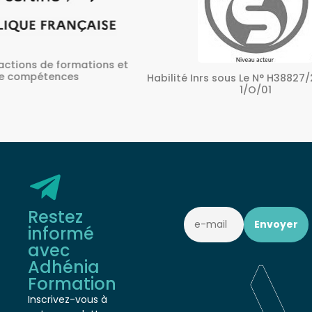
ons et
A
Habilité Inrs sous Le N° H38827/2022/SST-
1/O/01
Restez
informé
avec
Adhénia
Formation
Inscrivez-vous à