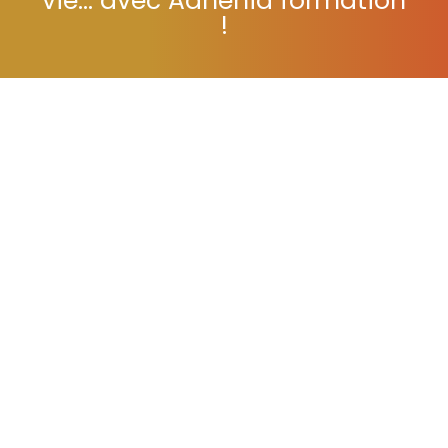
vie... avec Adhénia formation
!