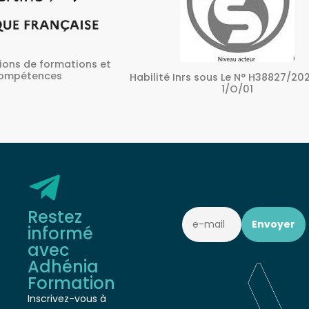
ons et
A
Habilité Inrs sous Le N° H38827/2022/SST-
1/O/01
Restez
informé
avec
Adhénia
Formation
Inscrivez-vous à