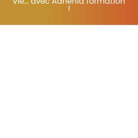
vie... avec Adhénia formation
!