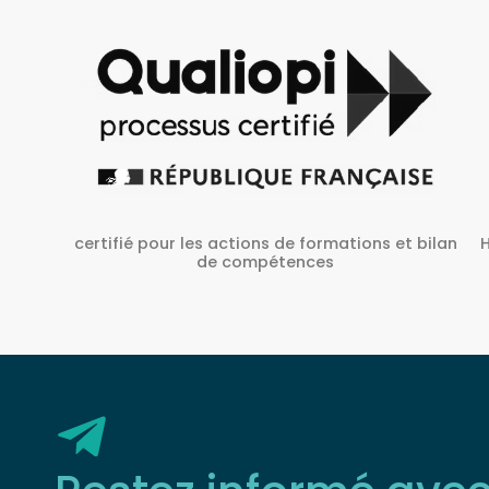
Habilité Inrs sous Le N° H38827/2022/SST-1/O/01
 bilan
Restez informé ave