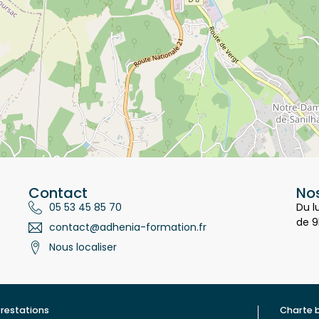
Contact
Nos
05 53 45 85 70
Du l
de 9
contact@adhenia-formation.fr
Nous localiser
restations
Charte 
ualité
Contac