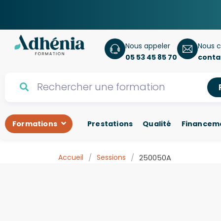
Nous appeler
Nous c
05 53 45 85 70
conta
Formations
Prestations
Qualité
Financem
Accueil
/
Sessions
/
250050A