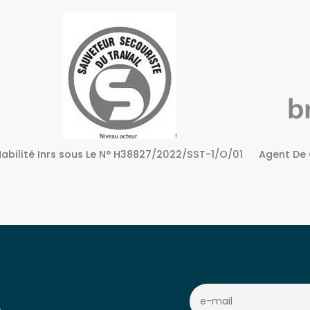
Agent De Certification sous Le N° 72240158724
Centre A
c