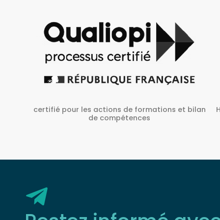
Habilité Inrs sous Le N° H38827/2022/SST-1/O/01
 bilan
Restez informé ave