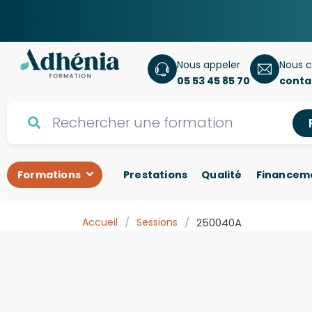
Nous appeler
Nous c
05 53 45 85 70
conta
Formations
Prestations
Qualité
Financem
Accueil
/
Sessions
/
250040A