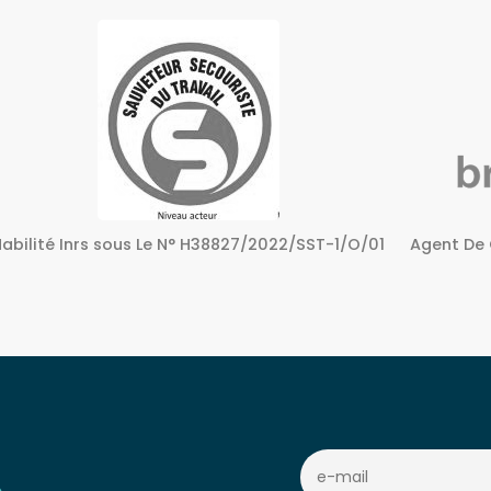
Agent De Certification sous Le N° 72240158724
Centre A
c