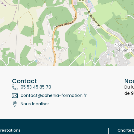
Contact
Nos
05 53 45 85 70
Du l
de 9
contact@adhenia-formation.fr
Nous localiser
restations
Charte 
ualité
Contac