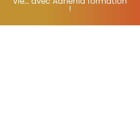
vie... avec Adhénia formation
!