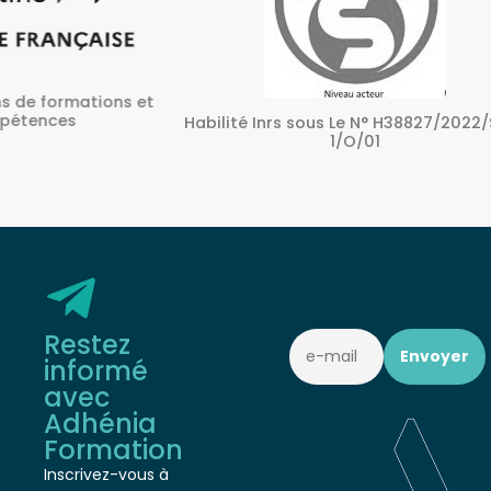
ons et
A
Habilité Inrs sous Le N° H38827/2022/SST-
1/O/01
Restez
informé
avec
Adhénia
Formation
Inscrivez-vous à