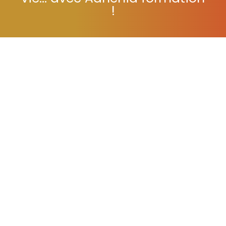
vie... avec Adhénia formation
!