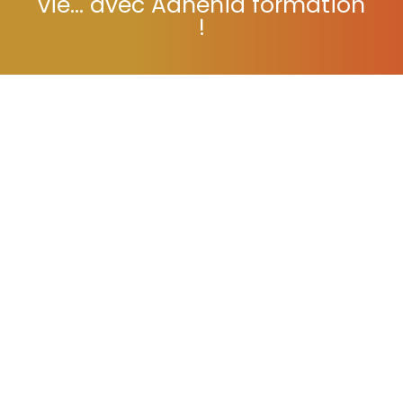
vie... avec Adhénia formation
!