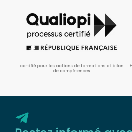
Habilité Inrs sous Le N° H38827/2022/SST-1/O/01
 bilan
Restez informé ave