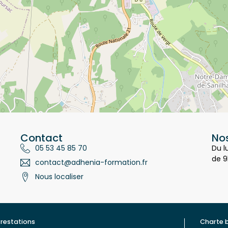
Contact
Nos
05 53 45 85 70
Du l
de 9
contact@adhenia-formation.fr
Nous localiser
restations
Charte 
ualité
Contac