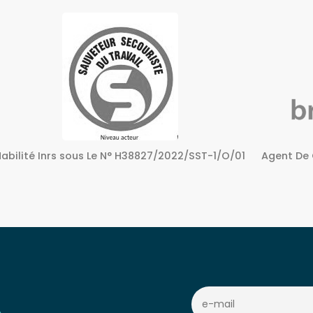
Agent De Certification sous Le N° 72240158724
Centre A
c