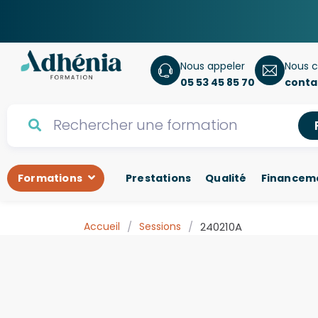
Nous appeler
Nous c
05 53 45 85 70
conta
Formations
Prestations
Qualité
Financem
Accueil
/
Sessions
/
240210A