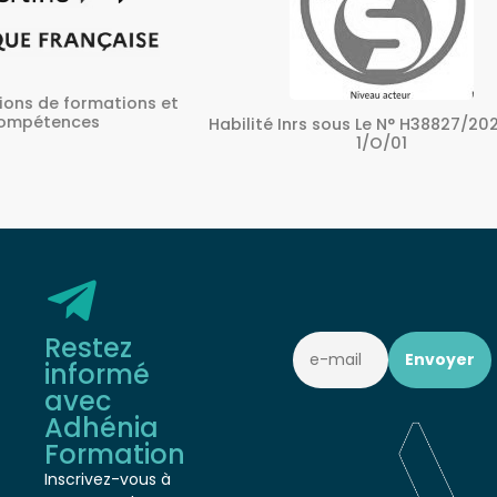
ons et
A
Habilité Inrs sous Le N° H38827/2022/SST-
1/O/01
Restez
informé
avec
Adhénia
Formation
Inscrivez-vous à