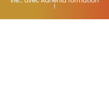
vie... avec Adhénia formation
!