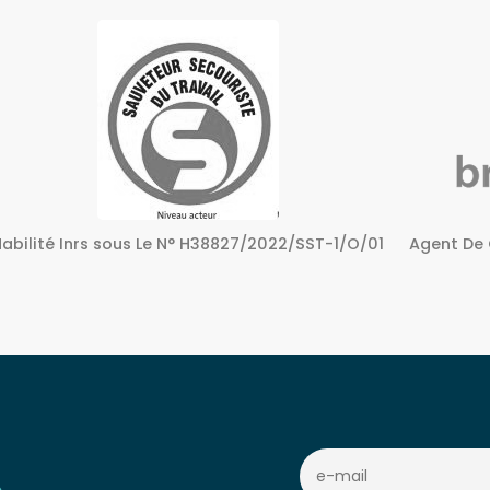
Agent De Certification sous Le N° 72240158724
Centre A
c