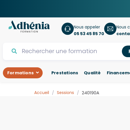
Nous appeler
Nous c
05 53 45 85 70
conta
Formations
Prestations
Qualité
Financem
Accueil
/
Sessions
/
240190A