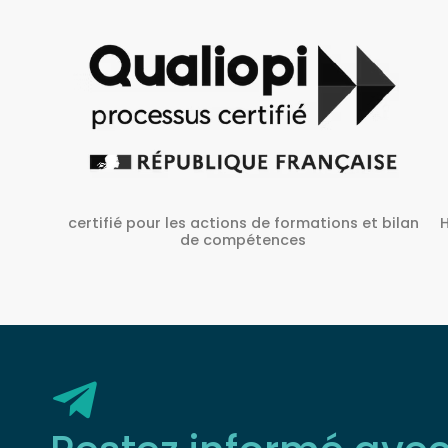
Habilité Inrs sous Le N° H38827/2022/SST-1/O/01
 bilan
Restez informé ave