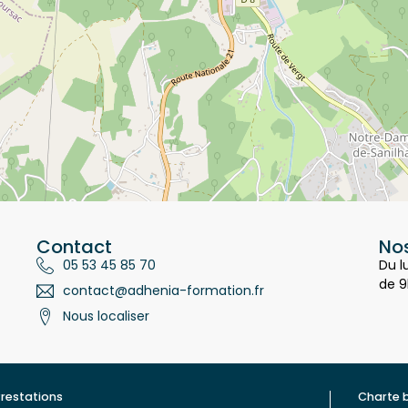
Contact
Nos
05 53 45 85 70
Du l
de 9
contact@adhenia-formation.fr
Nous localiser
restations
Charte 
ualité
Contac