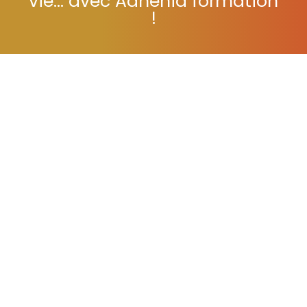
vie... avec Adhénia formation
!