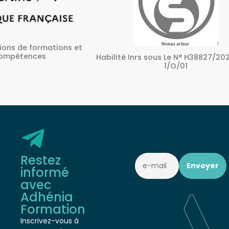
ons et
A
Habilité Inrs sous Le N° H38827/2022/SST-
1/O/01
Restez
informé
avec
Adhénia
Formation
Inscrivez-vous à