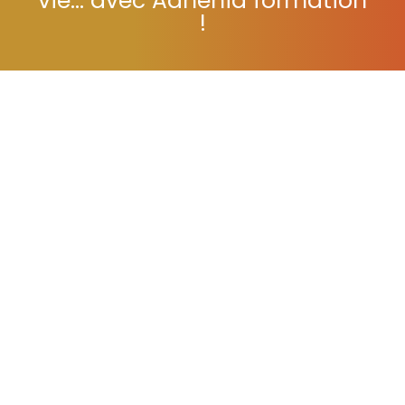
vie... avec Adhénia formation
!