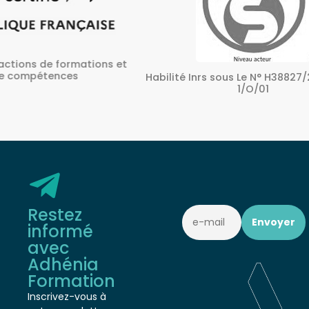
ons et
A
Habilité Inrs sous Le N° H38827/2022/SST-
1/O/01
Restez
informé
avec
Adhénia
Formation
Inscrivez-vous à