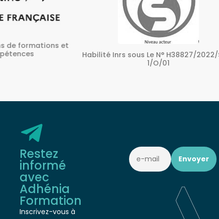
ons et
A
Habilité Inrs sous Le N° H38827/2022/SST-
1/O/01
Restez
informé
avec
Adhénia
Formation
Inscrivez-vous à