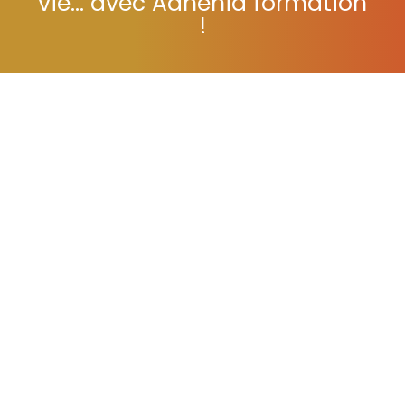
vie... avec Adhénia formation
!