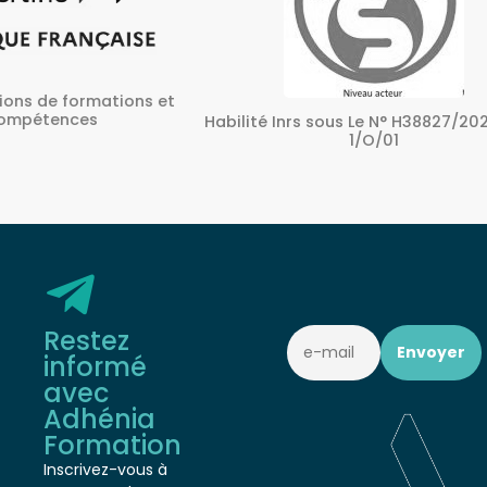
ons et
A
Habilité Inrs sous Le N° H38827/2022/SST-
1/O/01
Restez
informé
avec
Adhénia
Formation
Inscrivez-vous à