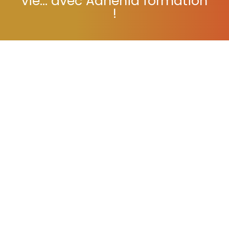
vie... avec Adhénia formation
!