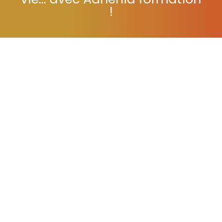
vie... avec Adhénia formation
!