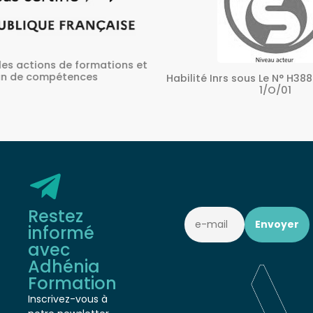
ons et
A
Habilité Inrs sous Le N° H38827/2022/SST-
1/O/01
Restez
informé
avec
Adhénia
Formation
Inscrivez-vous à