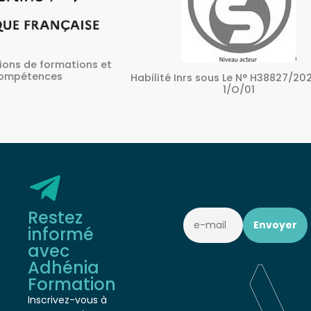
ons et
A
Habilité Inrs sous Le N° H38827/2022/SST-
1/O/01
Restez
informé
avec
Adhénia
Formation
Inscrivez-vous à