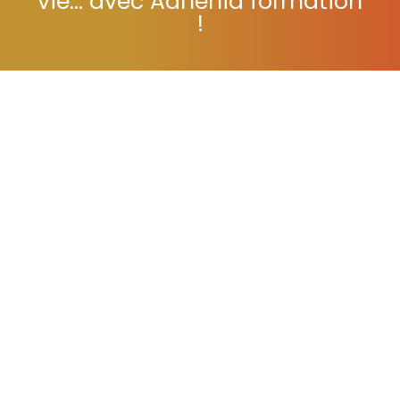
vie... avec Adhénia formation
!