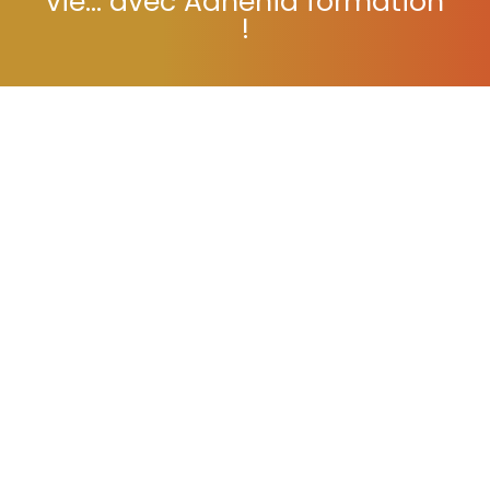
vie... avec Adhénia formation
!