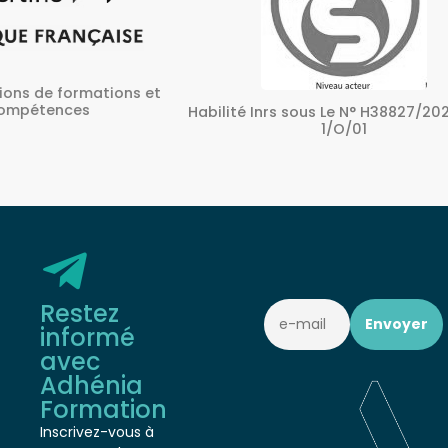
ons et
A
Habilité Inrs sous Le N° H38827/2022/SST-
1/O/01
Restez
informé
avec
Adhénia
Formation
Inscrivez-vous à