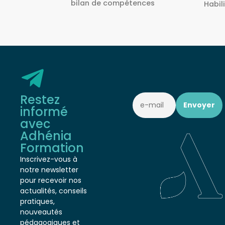
Habilité Inrs sous Le N° H38827/2022/SST-
1/O/01
Restez
informé
avec
Adhénia
Formation
Inscrivez-vous à
notre newsletter
pour recevoir nos
actualités, conseils
pratiques,
nouveautés