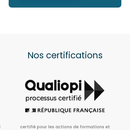
Nos certifications
ons et
A