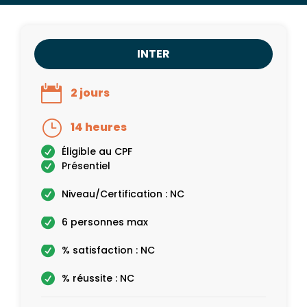
INTER
2 jours
14 heures
Éligible au CPF
Présentiel
Niveau/Certification : NC
6 personnes max
% satisfaction : NC
% réussite : NC