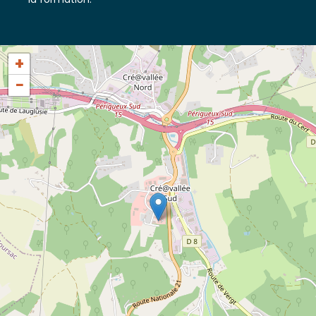
la formation.
+
−