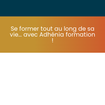
confidentialité
– Création :
IRCF
Se former tout au long de sa
vie... avec Adhénia formation
!