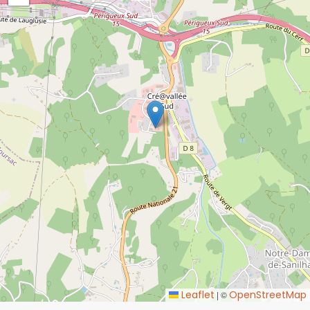
−
Leaflet
OpenStreetMap
|
©