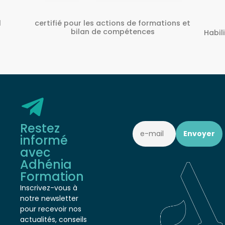
ons et
A
Habilité Inrs sous Le N° H38827/2022/SST-
1/O/01
Restez
informé
avec
Adhénia
Formation
Inscrivez-vous à
notre newsletter
pour recevoir nos