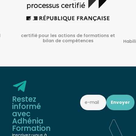
ons et
A
Habilité Inrs sous Le N° H38827/2022/SST-
1/O/01
Restez
informé
avec
Adhénia
Formation