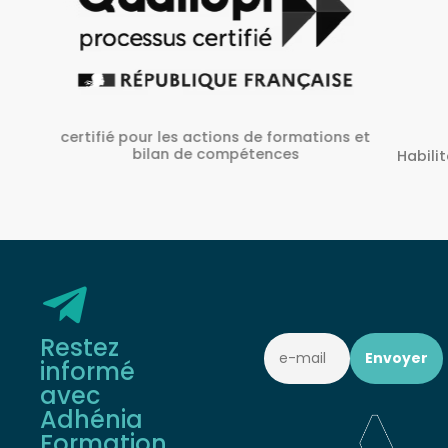
ons et
A
Habilité Inrs sous Le N° H38827/2022/SST-
1/O/01
Restez
informé
avec
Adhénia