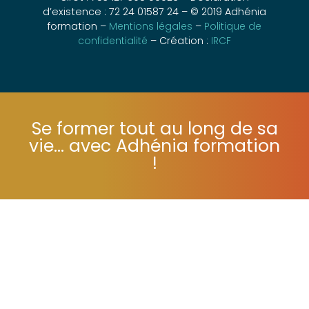
Siret : 753 127 398 00026 – Déclaration
d’existence : 72 24 01587 24 – © 2019 Adhénia
formation –
Mentions légales
–
Politique de
confidentialité
– Création :
IRCF
Se former tout au long de sa
vie... avec Adhénia formation
!