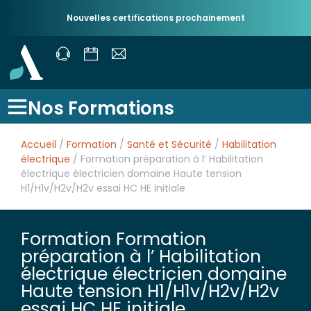
Nouvelles certifications prochainement
Nos Formations
Accueil
/
Formation
/
Santé et Sécurité
/
Habilitation
électrique
/ Formation préparation à l’ Habilitation
électrique électricien domaine Haute tension
H1/H1v/H2v/H2v essai HC HE initiale
Formation Formation
préparation à l’ Habilitation
électrique électricien domaine
Haute tension H1/H1v/H2v/H2v
essai HC HE initiale