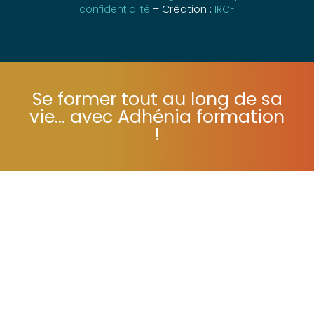
formation –
Mentions légales
–
Politique de
confidentialité
– Création :
IRCF
Se former tout au long de sa
vie... avec Adhénia formation
!