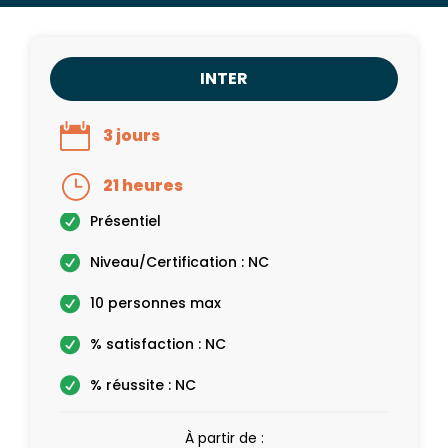
INTER
3 jours
21 heures
Présentiel
Niveau/Certification : NC
10 personnes max
% satisfaction : NC
% réussite : NC
À partir de :