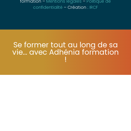
d’existence : 72 24 01587 24 – © 2019 Adhénia
formation –
Mentions légales
–
Politique de
confidentialité
– Création :
IRCF
Se former tout au long de sa
vie... avec Adhénia formation
!